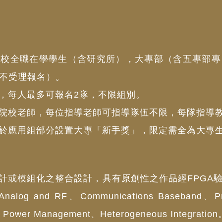
院校全職在學學生（含研究所），大專部（含五專部專
不受理報名）。
，每人最多可報名2隊，不限組別。
院校老師，每位指導老師可指導隊伍不限，每隊指導教
於應用組部分設置大專「新手獎」，限定需全為大專
計或模組化之整合設計，具有原創性之作品經FPGA
ce、Analog and RF、Communications Baseband、
Power Management、Heterogeneous Integratio