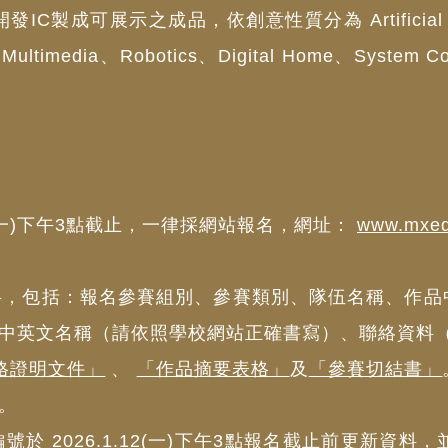
成可展示之成品，依創意性質分為 Artificial Intell
、Multimedia、Robotics、Digital Home、System C
12(一)下午3點截止，一律採網站報名，網址：
www.mxedu
資料，包括：報名參賽組別、參賽類別、隊伍名稱、作品
中英文名稱（請依照學校網站正確書寫）、聯絡資料
格證明文件」
、
「作品摘要表格」
及
「參賽切結書」
。
於 2026.1.12(一)下午3點報名截止前更新資料，並在 