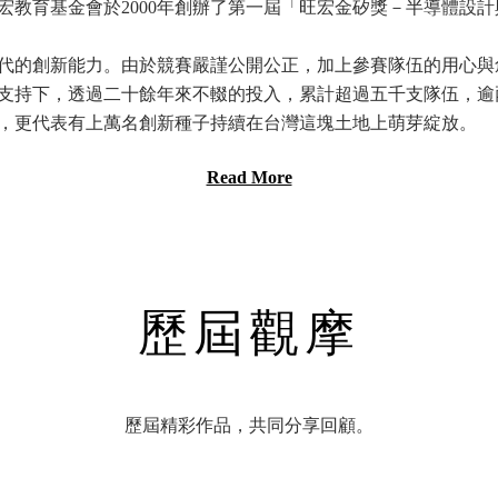
宏教育基金會於2000年創辦了第一屆「旺宏金矽獎－半導體設
代的創新能力。由於競賽嚴謹公開公正，加上參賽隊伍的用心與
支持下，透過二十餘年來不輟的投入，累計超過五千支隊伍，逾
，更代表有上萬名創新種子持續在台灣這塊土地上萌芽綻放。
Read More
歷屆觀摩
歷屆精彩作品，共同分享回顧。