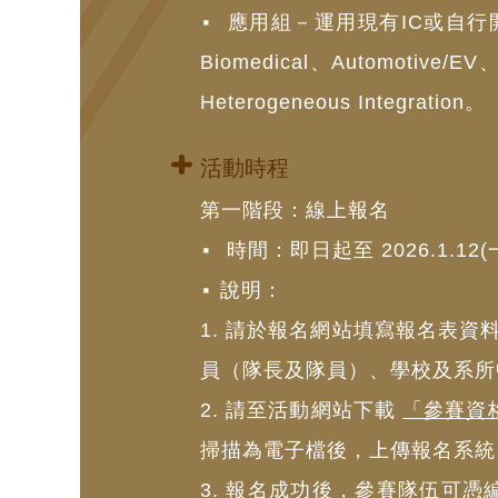
應用組－運用現有IC或自行開發IC製
Biomedical、Automotive/EV
Heterogeneous Integration。
活動時程
第一階段：線上報名
時間：即日起至 2026.1.
說明：
1. 請於報名網站填寫報名表
員（隊長及隊員）、學校及系所
2. 請至活動網站下載
「參賽資
掃描為電子檔後，上傳報名系統
3. 報名成功後，參賽隊伍可憑編號