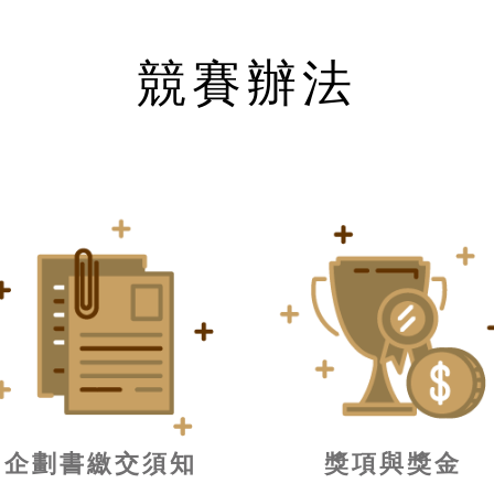
競賽辦法
企劃書繳交須知
獎項與獎金